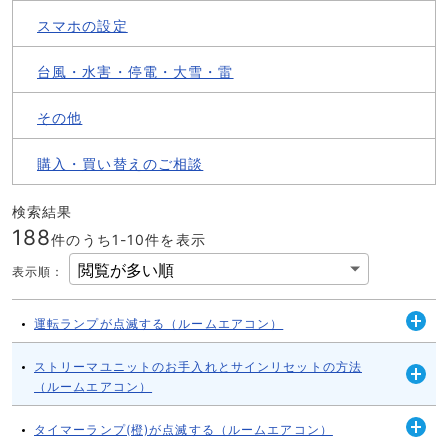
スマホの設定
台風・水害・停電・大雪・雷
その他
購入・買い替えのご相談
検索結果
188
件のうち1-
10
件を表示
表示順
：
運転ランプが点滅する（ルームエアコン）
開
く
ストリーマユニットのお手入れとサインリセットの方法
（ルームエアコン）
開
く
タイマーランプ(橙)が点滅する（ルームエアコン）
開