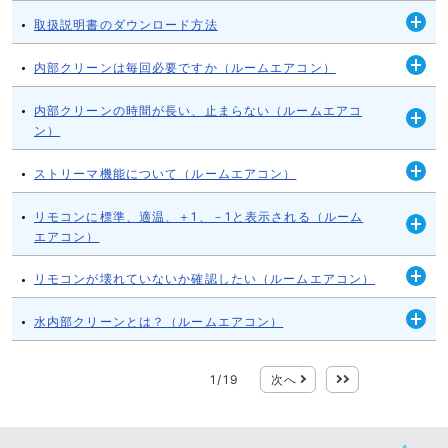
く
取扱説明書のダウンロード方法
開
く
内部クリーンは毎回必要ですか（ルームエアコン）
開
く
内部クリーンの時間が長い、止まらない（ルームエアコ
ン）
開
く
ストリーマ機能について（ルームエアコン）
開
く
リモコンに標準、適温、＋1、－1と表示される（ルーム
エアコン）
開
く
リモコンが壊れていないか確認したい（ルームエアコン）
開
く
水内部クリーンとは？（ルームエアコン）
開
く
1
/
19
次へ
最後