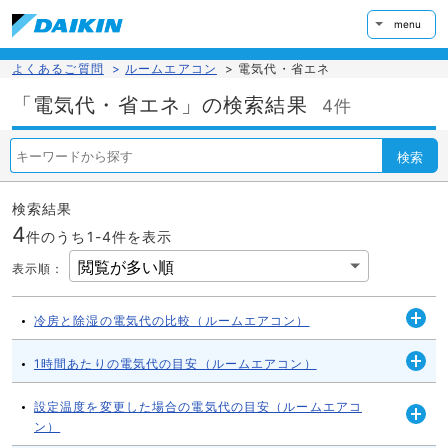
menu
よくあるご質問
>
ルームエアコン
>
電気代・省エネ
「電気代・省エネ」の検索結果
4件
検索
検索結果
4
件のうち1-
4
件を表示
表示順
：
冷房と除湿の電気代の比較（ルームエアコン）
開
く
1時間あたりの電気代の目安（ルームエアコン）
開
く
設定温度を変更した場合の電気代の目安（ルームエアコ
ン）
開