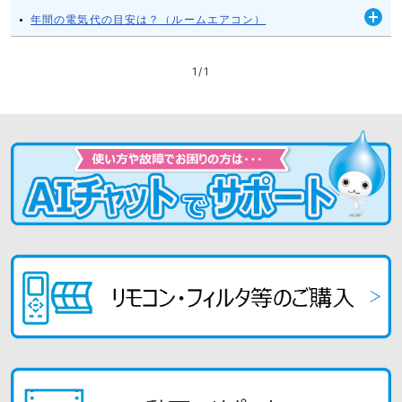
く
年間の電気代の目安は？（ルームエアコン）
開
く
1
/
1