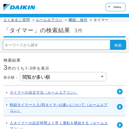
menu
よくあるご質問
>
ルームエアコン
>
機能、操作
>
タイマー
「タイマー」の検索結果
3件
検索
検索結果
3
件のうち1-
3
件を表示
表示順
：
タイマーの設定方法（ルームエアコン）
開
く
時刻タイマーと入/切タイマ-の違いについて（ルームエア
コン）
開
く
入タイマーの設定時間より早く運転を開始する（ルームエ
アコン）