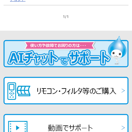
開
く
1
/
1