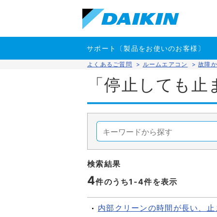
サポート〔製品をお使いのお客様〕
よくあるご質問
>
ルームエアコン
>
故障
「停止しても止
検索結果
4
件のうち1-
4
件を表示
内部クリーンの時間が長い、止