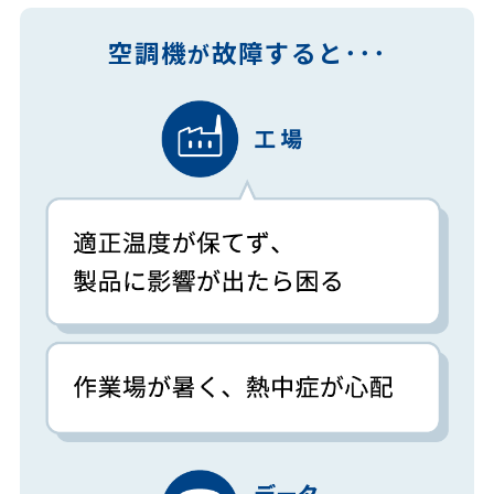
空調機
故障すると･･･
が