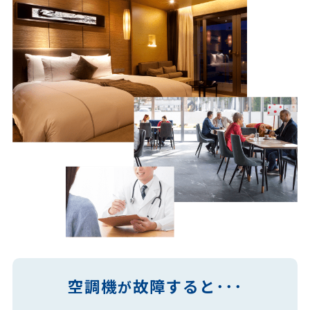
空調機
故障すると･･･
が