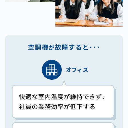
空調機
故障すると･･･
が