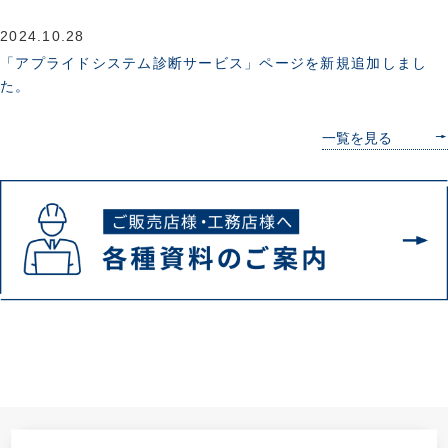
2024.10.28
「アプライドシステム診断サービス」ページを新規追加しまし
た。
最
一覧を見る
新
情
報
ニ
ュ
ー
ス