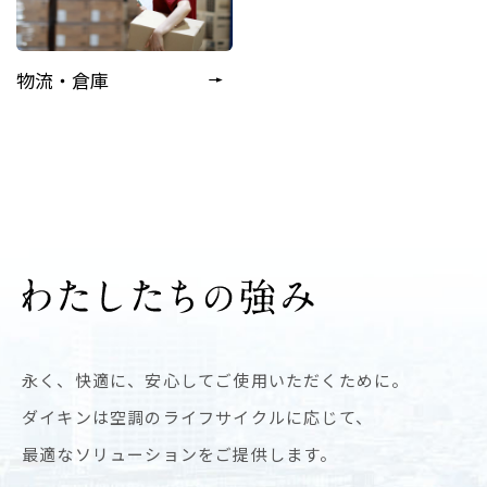
物流・倉庫
わ
た
し
永く、快適に、安心してご使用いただくために。
た
ダイキンは空調のライフサイクルに応じて、
ち
の
最適なソリューションをご提供します。
強