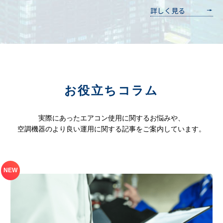
わ
詳しく見る
た
し
た
ち
の
強
み
お役立ちコラム
を
実際にあったエアコン使用に関するお悩みや、
空調機器のより良い運用に関する記事をご案内しています。
NEW