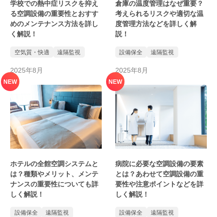
学校での熱中症リスクを抑え
倉庫の温度管理はなぜ重要？
る空調設備の重要性とおすす
考えられるリスクや適切な温
めのメンテナンス方法を詳し
度管理方法などを詳しく解
く解説！
説！
空気質・快適
遠隔監視
設備保全
遠隔監視
2025年8月
2025年8月
NEW
NEW
ホテルの全館空調システムと
病院に必要な空調設備の要素
は？種類やメリット、メンテ
とは？あわせて空調設備の重
ナンスの重要性についても詳
要性や注意ポイントなどを詳
しく解説！
しく解説！
設備保全
遠隔監視
設備保全
遠隔監視