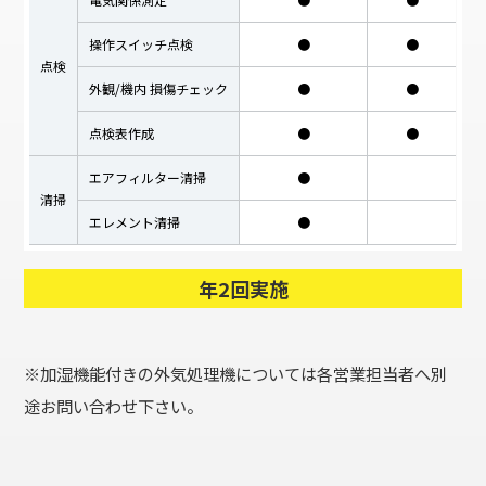
操作スイッチ点検
●
●
点検
外観/機内 損傷チェック
●
●
点検表作成
●
●
エアフィルター清掃
●
清掃
エレメント清掃
●
年2回実施
※加湿機能付きの外気処理機については各営業担当者へ別
途お問い合わせ下さい。