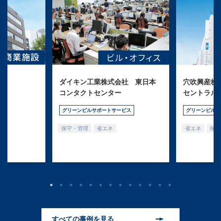
ダイキン工業株式会社 東日本
穴吹興産株式
コンタクトセンター
セントラル
グリーンビルサポートサービス
グリーンビルサ
保守・管理
省エネ
省エネ
保守
すべての事例を見る