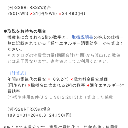
(例)S28RTRXSの場合
790(kWh)
×
31(円/kWh)
=
24,490(円)
●取説をお持ちの場合
機種名に含まれる2桁の数字と、
取扱説明書
の巻末の仕様一
覧に記載されている「通年エネルギー消費効率」から算出く
ださい。
※ カタログの消費電力量(期間合計(年間)から算出した数値
とは若干異なります。参考値としてご利用ください。
《計算式》
年間の電気代の目安
=
189.2(*)
×
電力料金目安単価
(円/kWh)
×
機種名に含まれる2桁の数字
÷
通年エネルギー消
費効率
(*)標準使用条件(JIS C 9612:2013)より算出した係数
(例)S28RTRXSの場合
189.2×31×28÷6.8=24,150(円)
※あくまでも目安です。実際の電気代は、気象条件・使用状