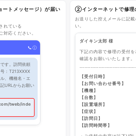
ョートメッセージ）が届い
②インターネットで修理
お送りした控えメールに記載
い。
されている
らご対応ください。
ダイキン太郎 様
📞
ⓘ
下記の内容で修理の受付を
確認をお願いいたします。
業です。訪問依頼
-----------------------------------
：T213XXXX
【受付日時】
セル、機種名・エ
【お問い合わせ番号】
記URLからお願い
【機種】
【台数】
.com/tweb/inde
【設置場所】
【症状】
【訪問日】
【訪問時間帯】
・ご依頼の内容は以下UR