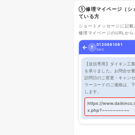
①修理マイページ（シ
ている方
ショートメッセージに記載
修理マイページのURLか
0120881081
←
?
SMS
【送信専用】ダイキン工
を承りました。お問合せ番号
訪問日のご変更・キャン
ラーコードのご連絡は、下
します。
https://www.daikincc
x.php?~~~~~~~~~~