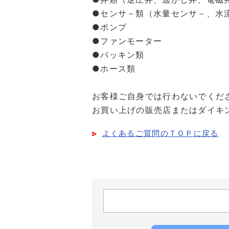
●センサ－類（水量センサ－、水
●ポンプ
●ファンモーター
●パッキン類
●ホース類
お客様ご自身では行わないでくだ
お買い上げの販売店またはダイキ
よくあるご質問のＴＯＰに戻る