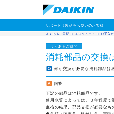
サポート〔製品をお使いのお客様〕
よくあるご質問
>
エコキュート
>
お手入
よくあるご質問
消耗部品の交換
何か交換が必要な消耗部品は
回答
下記の部品は消耗部品です。
使用水質によっては、３年程度で
点検の結果、部品交換が必要なも
●弁類（逆圧弁、逃がし弁、電磁