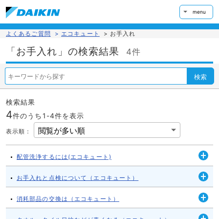
menu
よくあるご質問
>
エコキュート
>
お手入れ
「お手入れ」の検索結果
4件
検索
検索結果
4
件のうち1-
4
件を表示
表示順
：
配管洗浄するには(エコキュート)
開
く
お手入れと点検について（エコキュート）
開
く
消耗部品の交換は（エコキュート）
開
く