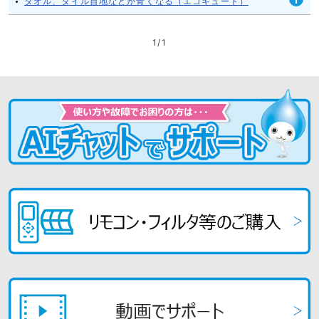
タオル、タイル目地などが青くなる（エコキュート）
開
く
1
/
1