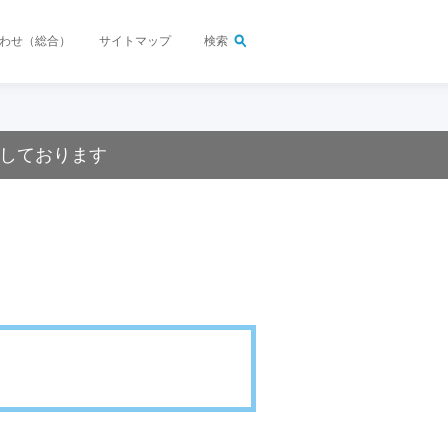
わせ（総合）
サイトマップ
検索
しております
 DAIKIN
登録・ご購入製品登録）
環境
スリリース
入の相談・見積依頼をしたい
購入相談窓口
（ダイキンカスタマーセンター）
品について問い合わせたい
お問い合わせ