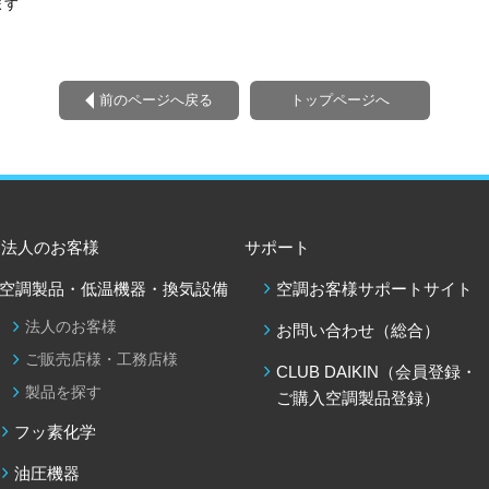
ます
全館換気・全館空調
シ
ネットでコントロール
空調製品を探す
前のページへ戻る
トップページへ
法人のお客様
サポート
空調製品・低温機器・換気設備
空調お客様サポートサイト
法人のお客様
お問い合わせ（総合）
ご販売店様・工務店様
CLUB DAIKIN（会員登録・
製品を探す
ご購入空調製品登録）
フッ素化学
油圧機器