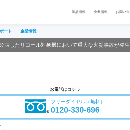
製品情報
企業情報
お問い合
ポート
企業情報
公表したリコール対象機において重大な火災事故が発生
お問い合わせ
CLUB
）
（会員
個人のお客様
法人のお客様、ご販売店様・工務店様
株主・投資家情報
CSR・
広告宣伝
ニュー
購
お電話はコチラ
ヒートポンプ床暖房
フリーダイヤル（無料）
住まい向け除湿乾燥機 カライエ
0120-330-696
遠赤外線暖房機
製
アシストサーキュレータ
を