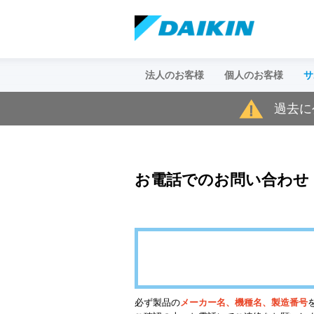
法人のお客様
個人のお客様
サ
過去に
個人のお客様トップ
空調お客様サポート
企業情報トップ
（ダイキンコンタクトセンター
お電話でのお問い合わせ
ダイキンについて
家庭用製品
採用情報
特長・機能・仕様を見たい
ルームエアコン
ハウジング・マルチエアコン
空気清浄機
ヒートポンプ給湯機
必ず製品の
メーカー名、機種名、製造番号