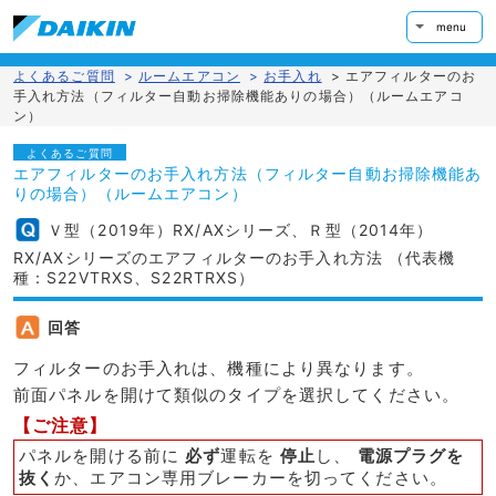
menu
よくあるご質問
>
ルームエアコン
>
お手入れ
>
エアフィルターのお
手入れ方法（フィルター自動お掃除機能ありの場合）（ルームエアコ
ン）
よくあるご質問
エアフィルターのお手入れ方法（フィルター自動お掃除機能あ
りの場合）（ルームエアコン）
Ｖ型（2019年）RX/AXシリーズ、Ｒ型（2014年）
RX/AXシリーズのエアフィルターのお手入れ方法 （代表機
種：S22VTRXS、S22RTRXS）
回答
フィルターのお手入れは、機種により異なります。
前面パネルを開けて類似のタイプを選択してください。
【ご注意】
パネルを開ける前に
必ず
運転を
停止
し、
電源プラグを
抜く
か、エアコン専用ブレーカーを切ってください。