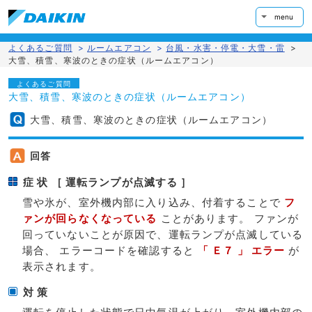
menu
よくあるご質問
>
ルームエアコン
>
台風・水害・停電・大雪・雷
>
大雪、積雪、寒波のときの症状（ルームエアコン）
よくあるご質問
大雪、積雪、寒波のときの症状（ルームエアコン）
大雪、積雪、寒波のときの症状（ルームエアコン）
回答
症 状 ［ 運転ランプが点滅する ］
雪や氷が、室外機内部に入り込み、付着することで
フ
ァンが回らなくなっている
ことがあります。 ファンが
回っていないことが原因で、運転ランプが点滅している
場合、 エラーコードを確認すると
「 Ｅ７ 」 エラー
が
表示されます。
対 策