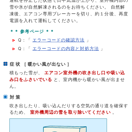
運転を停止した状態で日中気温が上がり、室外機内部の
雪や氷が自然解凍されるのをお待ちください。 自然解
凍後、エアコン専用ブレーカーを切り、約１分後、再度
電源を入れて運転してください。
＊＊ 参考ページ ＊＊
Q : 「
エラーコードの確認方法
」
Q : 「
エラーコードの内容と対処方法
」
症 状 ［ 暖かい風が出ない ］
積もった雪が、
エアコン室外機の吹き出し口や吸い込
み口をふさいでいる
と、室内機から暖かい風が出ませ
ん。
対 策
吹き出したり、吸い込んだりする空気の通り道を確保す
るため、
室外機周辺の雪を取り除いてください
。