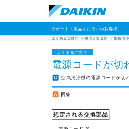
サポート〔製品をお使いのお客様〕
よくあるご質問
>
修理目安金額
>
空気清
よくあるご質問
電源コードが切
空気清浄機の電源コードが切
回答
想定される交換部品
電源コード 等