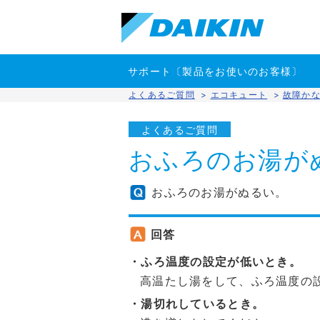
サポート〔製品をお使いのお客様〕
よくあるご質問
>
エコキュート
>
故障か
よくあるご質問
おふろのお湯が
おふろのお湯がぬるい。
回答
・ふろ温度の設定が低いとき。
高温たし湯をして、ふろ温度の
・湯切れしているとき。