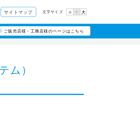
文字サイズ
サイトマップ
大
中
小
ご販売店様・工務店様のページはこちら
テム）