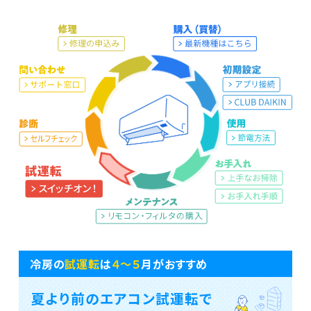
。
冷房の
試運転
は
４〜５
月がおすすめ
夏より前のエアコン試運転で