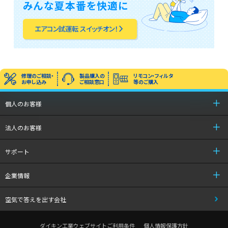
みんな夏本番を快適に
エアコン試運転 スイッチオン！
arrow_forward_ios
修理のご相談・
製品購入の
リモコン・フィルタ
お申し込み
ご相談窓口
等のご購入
個人のお客様
法人のお客様
サポート
企業情報
空気で答えを出す会社
ダイキン工業ウェブサイトご利用条件
個人情報保護方針