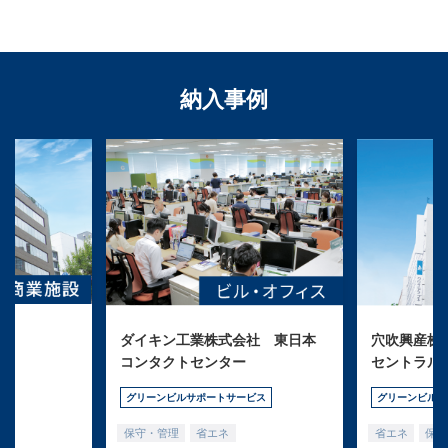
納入事例
ダイキン工業株式会社 東日本
穴吹興産株式
コンタクトセンター
セントラル
グリーンビルサポートサービス
グリーンビルサ
保守・管理
省エネ
省エネ
保守