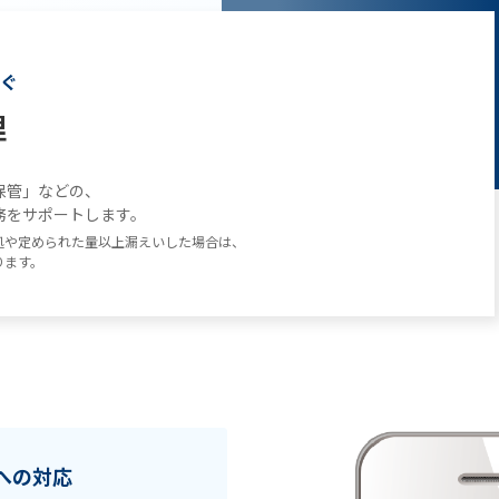
ぐ
理
保管」などの、
務をサポートします。
処や定められた量以上漏えいした場合は、
ります。
への対応