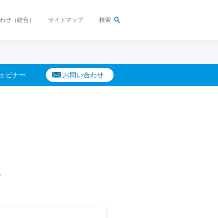
わせ（総合）
サイトマップ
検索
ウェビナー
お問い合わせ
 DAIKIN
登録・ご購入製品登録）
環境
スリリース
購入の相談・見積依頼をしたい
ス
購入相談窓口
（ダイキンカスタマーセンタ
ー）
製品について問い合わせたい