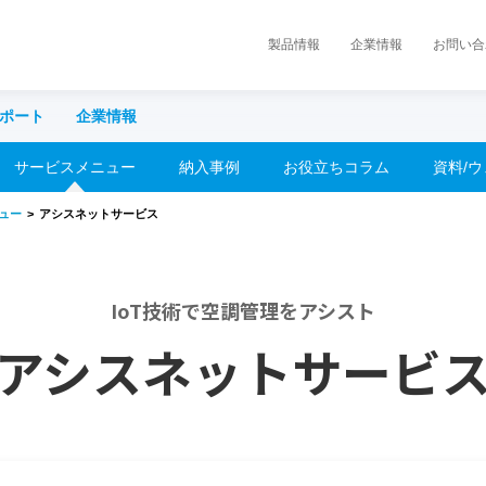
製品情報
企業情報
お問い合
ポート
企業情報
サービスメニュー
納入事例
お役立ちコラム
資料/
お問い合わせ
CLUB
ュー
アシスネットサービス
）
（会員
個人のお客様
法人のお客様、ご販売店様・工務店様
株主・投資家情報
CSR・
IoT技術で空調管理をアシスト
広告宣伝
ニュー
アシスネットサービ
ヒートポンプ床暖房
住まい向け除湿乾燥機 カライエ
遠赤外線暖房機
アシストサーキュレータ