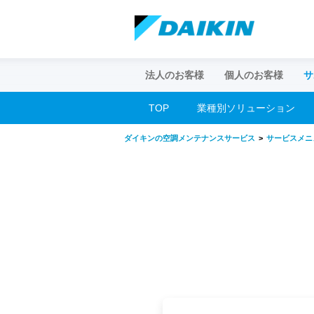
法人のお客様
個人のお客様
サ
TOP
業種別ソリューション
個人のお客様トップ
空調お客様サポート
企業情報トップ
ダイキンの空調メンテナンスサービス
サービスメニ
（ダイキンコンタクトセンター
ダイキンについて
家庭用製品
採用情報
特長・機能・仕様を見たい
ルームエアコン
ハウジング・マルチエアコン
空気清浄機
ヒートポンプ給湯機