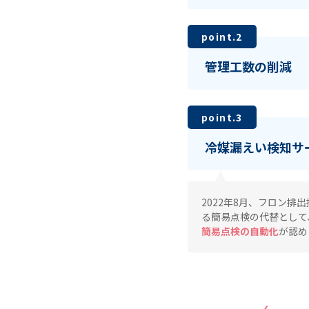
point.2
管理工数の削減
point.3
冷媒漏えい検知サ
2022年8月、フロン排
る簡易点検の代替として
簡易点検の自動化
が認め