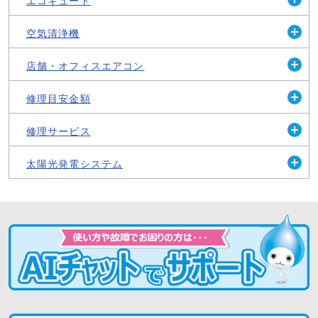
エコキュート
開
く
空気清浄機
開
く
店舗・オフィスエアコン
開
く
修理目安金額
開
く
修理サービス
開
く
太陽光発電システム
開
く