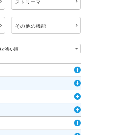
ストリーマ
その他の機能
開
く
開
く
開
く
開
く
開