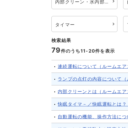
内部クリーン・水内部クリーン
タイマー
検索結果
79
件のうち11-
20
件を表示
連続運転について（ルームエア
ランプの点灯の内容について（
内部クリーンとは（ルームエア
快眠タイマ－／快眠運転とは？
自動運転の機能、操作方法につ