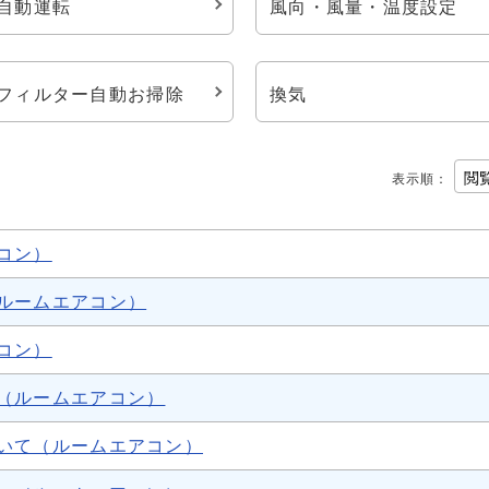
自動運転
風向・風量・温度設定
フィルター自動お掃除
換気
表示順
：
コン）
ルームエアコン）
コン）
（ルームエアコン）
いて（ルームエアコン）