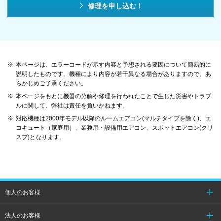
修理を申し込む！
※
本ページは、エラーコードが示す内容と予想される要因について簡易的に
説明したものです。機種により内容が若干異なる場合がありますので、あ
らかじめご了承ください。
※
本ページをもとに機器の分解や修理を行われたことで生じた災害やトラブ
ルに関して、弊社は責任を負いかねます。
※
対応機種は2000年モデル以降のルームエアコン(マルチタイプを除く)、エ
コキュート（家庭用）、業務用・設備用エアコン、スポットエアコン(クリ
スプ)となります。
個人のお客様
法人のお客様